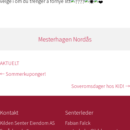
velge i om du trenger å fornye litt
Mesterhagen Nordås
AKTUELT
Posts
← Sommerkuponger!
navigation
Soveromsdager hos KID! →
Kontakt
Senterleder
Kilden Senter Eiendom AS
Fabian Falck