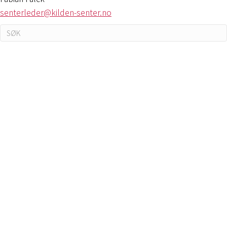
senterleder@kilden-senter.no