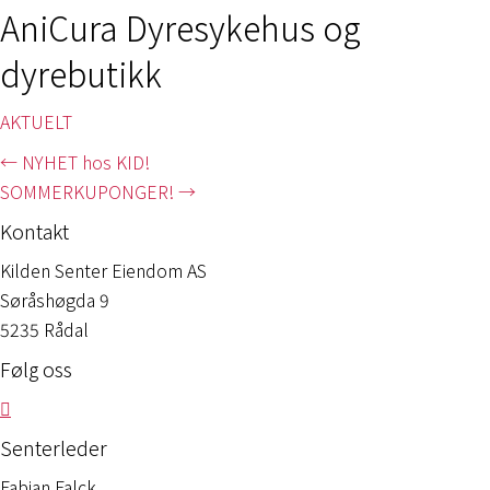
AniCura Dyresykehus og
dyrebutikk
AKTUELT
Posts
← NYHET hos KID!
SOMMERKUPONGER! →
navigation
Kontakt
Kilden Senter Eiendom AS
Søråshøgda 9
5235 Rådal
Følg oss
Senterleder
Fabian Falck