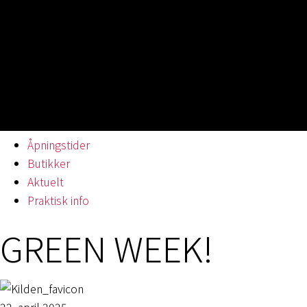
Åpningstider
Butikker
Aktuelt
Praktisk info
GREEN WEEK!