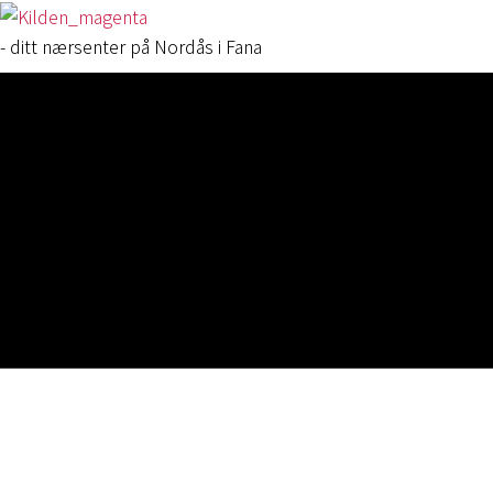
- ditt nærsenter på Nordås i Fana