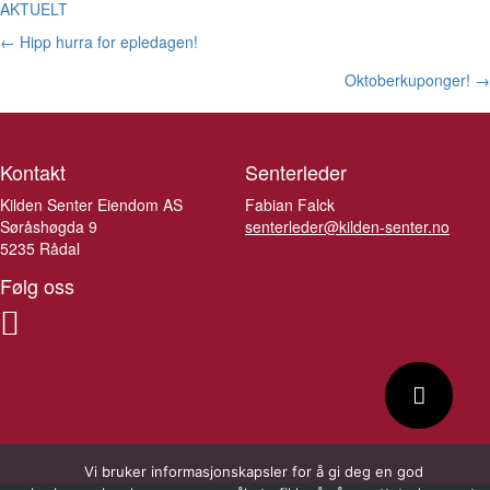
AKTUELT
Posts
← Hipp hurra for epledagen!
navigation
Oktoberkuponger! →
Kontakt
Senterleder
Kilden Senter Eiendom AS
Fabian Falck
Søråshøgda 9
senterleder@kilden-senter.no
5235 Rådal
Følg oss
Vi bruker informasjonskapsler for å gi deg en god