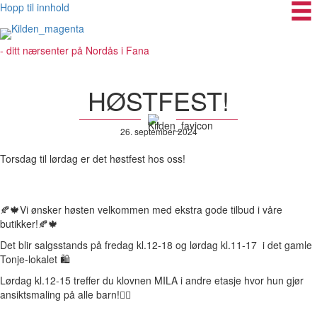
Hopp til innhold
- ditt nærsenter på Nordås i Fana
HØSTFEST!
26. september 2024
Torsdag til lørdag er det høstfest hos oss!
🍂
🍁Vi ønsker høsten velkommen med ekstra gode tilbud i våre
butikker!🍂🍁
Det blir salgsstands på fredag kl.12-18 og lørdag kl.11-17 i det gamle
Tonje-lokalet
🛍
Lørdag kl.12-15 treffer du klovnen MILA i andre etasje hvor hun gjør
ansiktsmaling på alle barn!
🧚‍♀️