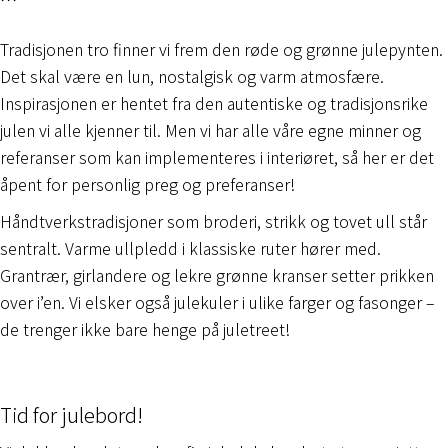
Tradisjonen tro finner vi frem den røde og grønne julepynten.
Det skal være en lun, nostalgisk og varm atmosfære.
Inspirasjonen er hentet fra den autentiske og tradisjonsrike
julen vi alle kjenner til. Men vi har alle våre egne minner og
referanser som kan implementeres i interiøret, så her er det
åpent for personlig preg og preferanser!
Håndtverkstradisjoner som broderi, strikk og tovet ull står
sentralt. Varme ullpledd i klassiske ruter hører med.
Grantrær, girlandere og lekre grønne kranser setter prikken
over i’en. Vi elsker også julekuler i ulike farger og fasonger –
de trenger ikke bare henge på juletreet!
Tid for julebord!