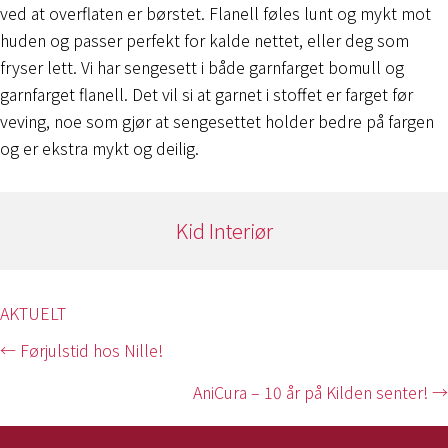
ved at overflaten er børstet. Flanell føles lunt og mykt mot
huden og passer perfekt for kalde nettet, eller deg som
fryser lett. Vi har sengesett i både garnfarget bomull og
garnfarget flanell. Det vil si at garnet i stoffet er farget før
veving, noe som gjør at sengesettet holder bedre på fargen
og er ekstra mykt og deilig.
Kid Interiør
AKTUELT
Posts
← Førjulstid hos Nille!
navigation
AniCura – 10 år på Kilden senter! →