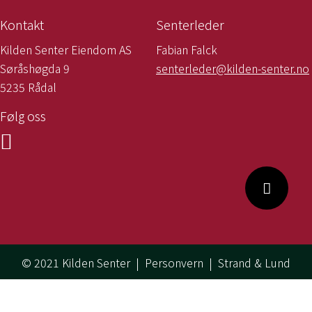
Kontakt
Senterleder
Kilden Senter Eiendom AS
Fabian Falck
Søråshøgda 9
senterleder@kilden-senter.no
5235 Rådal
Følg oss
© 2021 Kilden Senter |
Personvern
|
Strand & Lund