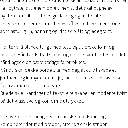
ha nøytrale, stilrene møbler, men at det skal bugne av
pynteputer i litt ulikt design, fasong og materiale.
Fargepaletten er naturlig, fra lys off-white til varmere toner
som naturlig lin, honning og hint av blått og jadegrønt.
Her tør vi å blande tungt med lett, og utforske form og
tekstur. Håndverk, tradisjoner og detaljer verdsettes, og det
håndlagede og bærekraftige foretrekkes.
Når du skal dekke bordet, ta med deg at du vil skape et
jordnært og innbydende miljø, med et hint av overraskelse i
form av morsomme mønstre.
Buede skjellkantinger på tekstilene skaper en moderne twist
på det klassiske og konforme uttrykket.
Til soverommet bringer vi inn indiske blokkprint og
kombinerer det med broderi, ruter og enkle striper.