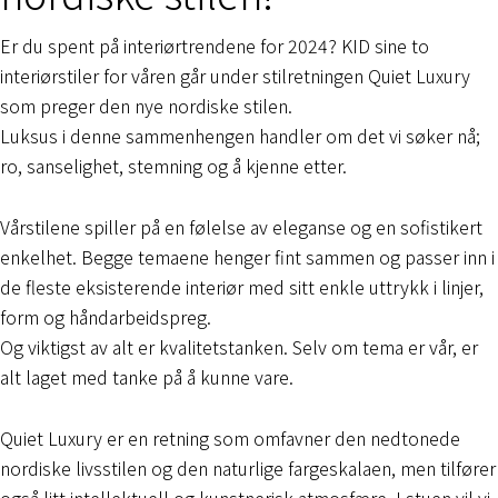
Er du spent på interiørtrendene for 2024? KID sine to
interiørstiler for våren går under stilretningen Quiet Luxury
som preger den nye nordiske stilen.
Luksus i denne sammenhengen handler om det vi søker nå;
ro, sanselighet, stemning og å kjenne etter.
Vårstilene spiller på en følelse av eleganse og en sofistikert
enkelhet. Begge temaene henger fint sammen og passer inn i
de fleste eksisterende interiør med sitt enkle uttrykk i linjer,
form og håndarbeidspreg.
Og viktigst av alt er kvalitetstanken. Selv om tema er vår, er
alt laget med tanke på å kunne vare.
Quiet Luxury er en retning som omfavner den nedtonede
nordiske livsstilen og den naturlige fargeskalaen, men tilfører
også litt intellektuell og kunstnerisk atmosfære. I stuen vil vi