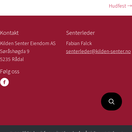
navigation
Hudfest →
Kontakt
Senterleder
Kilden Senter Eiendom AS
Fabian Falck
Søråshøgda 9
senterleder@kilden-senter.no
5235 Rådal
Følg oss