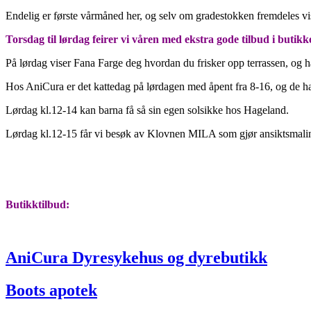
Endelig er første vårmåned her, og selv om gradestokken fremdeles vis
Torsdag til lørdag feirer vi våren med ekstra gode tilbud i butikk
På lørdag viser Fana Farge deg hvordan du frisker opp terrassen, og har 
Hos AniCura er det kattedag på lørdagen med åpent fra 8-16, og de har
Lørdag kl.12-14 kan barna få så sin egen solsikke hos Hageland.
Lørdag kl.12-15 får vi besøk av Klovnen MILA som gjør ansiktsmali
Butikktilbud:
AniCura Dyresykehus og dyrebutikk
Boots apotek